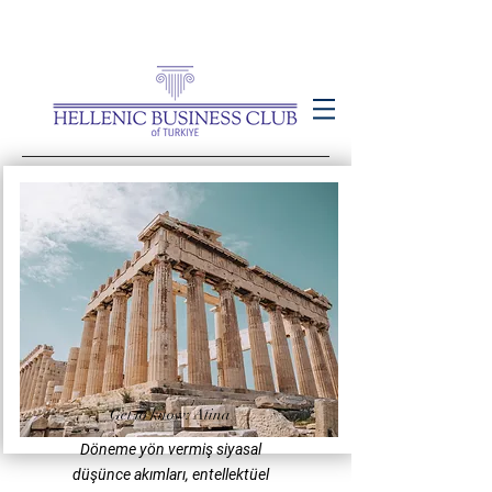
Get to know: Atina
Döneme yön vermiş siyasal
düşünce akımları, entellektüel