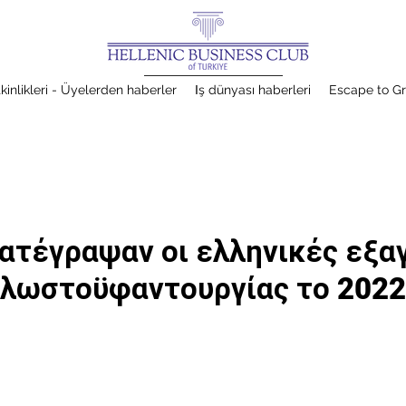
kinlikleri - Üyelerden haberler
Ιş dünyası haberleri
Escape to G
κατέγραψαν οι ελληνικές εξα
λωστοϋφαντουργίας το 2022