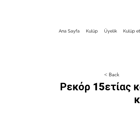
Ana Sayfa
Kulüp
Üyelik
Kulüp et
< Back
Ρεκόρ 15ετίας 
κ