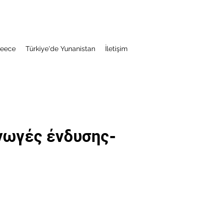
reece
​Türkiye'de Yunanistan
İletişim
γωγές ένδυσης-