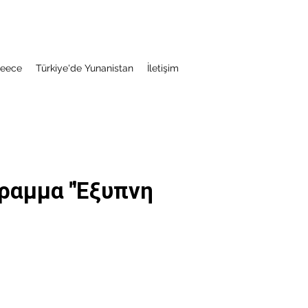
reece
​Türkiye'de Yunanistan
İletişim
ραμμα "Έξυπνη