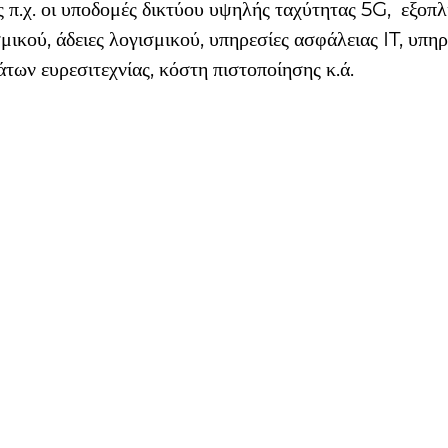
π.χ. οι υποδομές δικτύου υψηλής ταχύτητας 5G,  εξοπλ
ικού, άδειες λογισμικού, υπηρεσίες ασφάλειας IT, υπηρ
άτων ευρεσιτεχνίας, κόστη πιστοποίησης κ.ά.