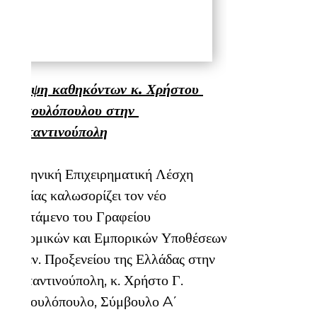
Ανάληψη καθηκόντων κ. Χρήστου 
Σταμπουλόπουλου στην 
Κωνσταντινούπολη
Η Ελληνική Επιχειρηματική Λέσχη 
Τουρκίας καλωσορίζει τον νέο 
Προϊστάμενο του Γραφείου 
Οικονομικών και Εμπορικών Υποθέσεων 
του Γεν. Προξενείου της Ελλάδας στην 
Κωνσταντινούπολη, κ. Χρήστο Γ. 
Σταμπουλόπουλο, Σύμβουλο A΄ 