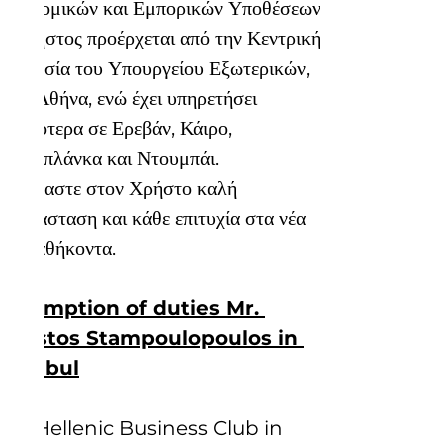
Οικονομικών και Εμπορικών Υποθέσεων.
Ο Χρήστος προέρχεται από την Κεντρική 
Υπηρεσία του Υπουργείου Εξωτερικών, 
στην Αθήνα, ενώ έχει υπηρετήσει 
παλαιότερα σε Ερεβάν, Κάιρο, 
Καζαμπλάνκα και Ντουμπάι.
Ευχόμαστε στον Χρήστο καλή 
εγκατάσταση και κάθε επιτυχία στα νέα 
του καθήκοντα.
Assumption of duties Mr. 
Christos Stampoulopoulos in 
Istanbul
The Hellenic Business Club in 