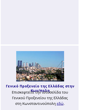
Γενικό Προξενείο της Ελλάδας στην
Κων/πολη
Επισκεφτείτε την ιστοσελίδα του
Γενικού Προξενείου της Ελλάδας
στη Κωνσταντινούπολη
εδώ
.